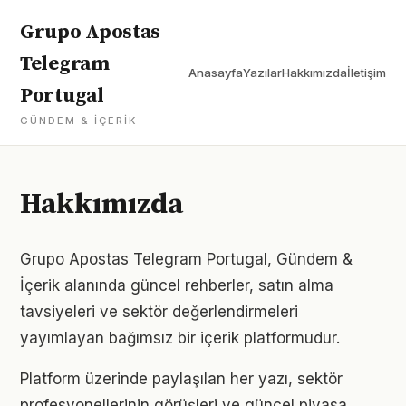
Grupo Apostas
Telegram
Anasayfa
Yazılar
Hakkımızda
İletişim
Portugal
GÜNDEM & İÇERIK
Hakkımızda
Grupo Apostas Telegram Portugal, Gündem &
İçerik alanında güncel rehberler, satın alma
tavsiyeleri ve sektör değerlendirmeleri
yayımlayan bağımsız bir içerik platformudur.
Platform üzerinde paylaşılan her yazı, sektör
profesyonellerinin görüşleri ve güncel piyasa